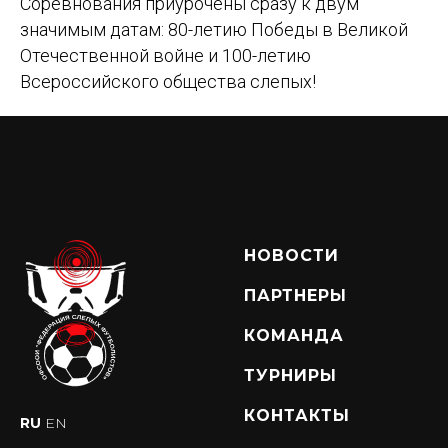
Соревнования приурочены сразу к двум
значимым датам: 80-летию Победы в Великой
Отечественной войне и 100-летию
Всероссийского общества слепых!
НОВОСТИ
ПАРТНЕРЫ
КОМАНДА
ТУРНИРЫ
КОНТАКТЫ
RU
EN